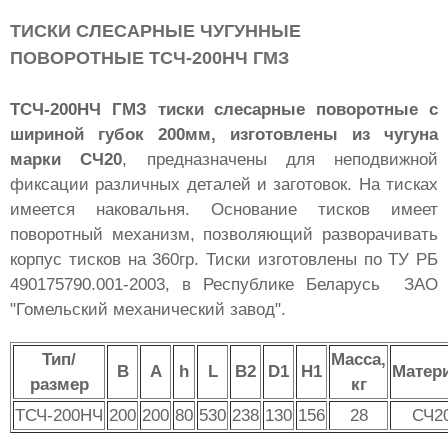
ТИСКИ СЛЕСАРНЫЕ ЧУГУННЫЕ
ПОВОРОТНЫЕ ТСЧ-200НЧ ГМЗ
ТСЧ-200НЧ ГМЗ тиски слесарные поворотные
с
шириной губок 200мм, изготовлены из чугуна
марки СЧ20
, предназначены для неподвижной
фиксации различных деталей и заготовок. На тисках
имеется наковальня. Основание тисков имеет
поворотный механизм, позволяющий разворачивать
корпус тисков на 360гр. Тиски изготовлены по ТУ РБ
490175790.001-2003, в Республике Беларусь ЗАО
"Гомельский механический завод".
Тип/
Масса,
B
A
h
L
B2
D1
H1
Матер
размер
кг
ТСЧ-200НЧ
200
200
80
530
238
130
156
28
СЧ2