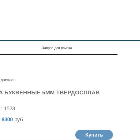
8-800-500-1973
ptk.spb@mail.ru
рдосплав
А БУКВЕННЫЕ 5ММ ТВЕРДОСПЛАВ
л:
1523
т
8300
руб.
Купить