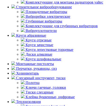
Комплектующие для монтажа радиаторов valtec
Строительное виброоборудование
Площадочные вибраторы
Виброрейки электрические
Глубинные вибраторы
Комплектующие для глубинных вибраторов
Виброуплотнители
Круги абразивные
Круги отрезные
Круги зачистные
Круги лепестковые торцевые
Диски алмазные
Круги шлифовальные
Монтажные пистолеты
Перчатки, рукавицы, сиз
Хозинвентарь
Слесарный инструмент, тиски
Полотна
Ключи гаечные, головки
Тиски слесарные
Клейма буквенные, цифровые
Теплоизоляция