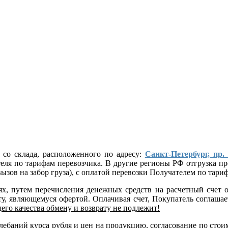
 со склада, расположенного по адресу:
Санкт-Петербург, пр.
ателя по тарифам перевозчика. В другие регионы РФ отгрузка
ызов на забор груза), с оплатой перевозки Получателем по тар
лях, путем перечисления денежных средств на расчетный сче
, являющемуся офертой. Оплачивая счет, Покупатель соглашает
его качества обмену и возврату не подлежит!
 колебаний курса рубля и цен на продукцию, согласование по 