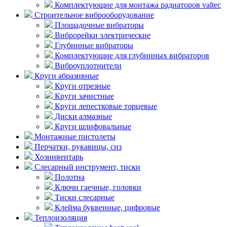
Комплектующие для монтажа радиаторов valtec
Строительное виброоборудование
Площадочные вибраторы
Виброрейки электрические
Глубинные вибраторы
Комплектующие для глубинных вибраторов
Виброуплотнители
Круги абразивные
Круги отрезные
Круги зачистные
Круги лепестковые торцевые
Диски алмазные
Круги шлифовальные
Монтажные пистолеты
Перчатки, рукавицы, сиз
Хозинвентарь
Слесарный инструмент, тиски
Полотна
Ключи гаечные, головки
Тиски слесарные
Клейма буквенные, цифровые
Теплоизоляция