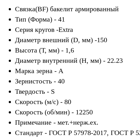
Связка
(BF) бакелит армированный
Тип (Форма) -
41
Серия кругов -
Extra
Диаметр внешний (D, мм) -
150
Высота (T, мм) -
1,6
Диаметр внутренний (H, мм) -
22.23
Марка зерна -
A
Зернистость -
40
Твердость -
S
Скорость (м/с) -
80
Скорость (об/мин) -
12250
Примечание -
мет.+нерж.ex.
Стандарт -
ГОСТ Р 57978-2017, ГОСТ Р 5