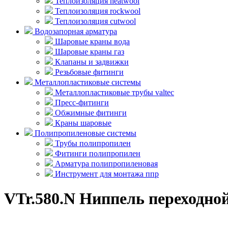
Теплоизоляция heatwool
Теплоизоляция rockwool
Теплоизоляция cutwool
Водозапорная арматура
Шаровые краны вода
Шаровые краны газ
Клапаны и задвижки
Резьбовые фитинги
Металлопластиковые системы
Металлопластиковые трубы valtec
Пресс-фитинги
Обжимные фитинги
Краны шаровые
Полипропиленовые системы
Трубы полипропилен
Фитинги полипропилен
Арматура полипропиленовая
Инструмент для монтажа ппр
VTr.580.N Ниппель переходно