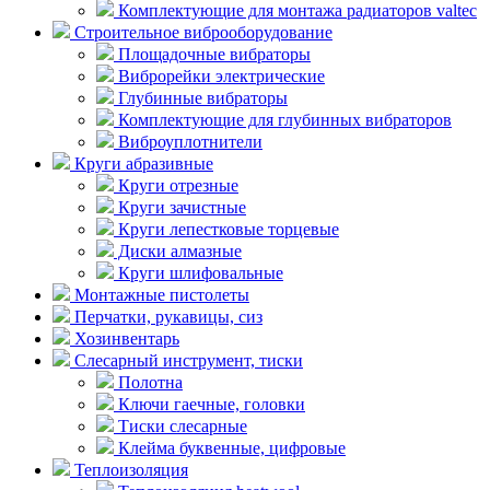
Комплектующие для монтажа радиаторов valtec
Строительное виброоборудование
Площадочные вибраторы
Виброрейки электрические
Глубинные вибраторы
Комплектующие для глубинных вибраторов
Виброуплотнители
Круги абразивные
Круги отрезные
Круги зачистные
Круги лепестковые торцевые
Диски алмазные
Круги шлифовальные
Монтажные пистолеты
Перчатки, рукавицы, сиз
Хозинвентарь
Слесарный инструмент, тиски
Полотна
Ключи гаечные, головки
Тиски слесарные
Клейма буквенные, цифровые
Теплоизоляция