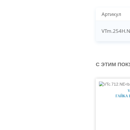
Артикул
VTm.254H.N
С ЭТИМ ПО
V
ГАЙКА 