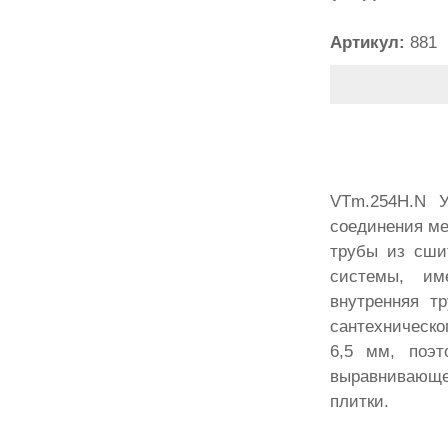
Артикул:
881
VTm.254H.N У
соединения ме
трубы из сши
системы, им
внутренняя т
сантехническо
6,5 мм, поэ
выравнивающе
плитки.