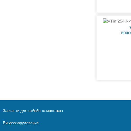
ВОДО
Запчасти для отбойных молотков
Виброоборудование