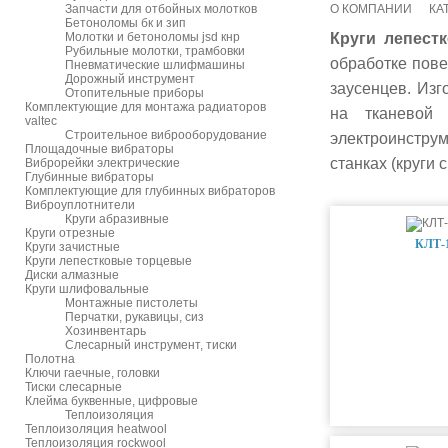
Запчасти для отбойных молотков
О КОМПАНИИ
КА
Бетоноломы бк и зип
Молотки и бетоноломы jsd кнр
Круги лепест
Рубильные молотки, трамбовки
обработке пове
Пневматические шлифмашины
Дорожный инструмент
заусенцев. И
зг
Отопительные приборы
Комплектующие для монтажа радиаторов
на тканевой
valtec
Строительное виброоборудование
электроинструм
Площадочные вибраторы
станках (круги
Виброрейки электрические
Глубинные вибраторы
Комплектующие для глубинных вибраторов
Виброуплотнители
Круги абразивные
Круги отрезные
КЛТ-1
Круги зачистные
Круги лепестковые торцевые
Диски алмазные
Круги шлифовальные
Монтажные пистолеты
Перчатки, рукавицы, сиз
Хозинвентарь
Слесарный инструмент, тиски
Полотна
Ключи гаечные, головки
Тиски слесарные
Клейма буквенные, цифровые
Теплоизоляция
Теплоизоляция heatwool
Теплоизоляция rockwool