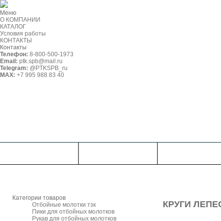
Меню
О КОМПАНИИ
КАТАЛОГ
Условия работы
КОНТАКТЫ
Контакты
Телефон:
8-800-500-1973
Email:
ptk.spb@mail.ru
Telegram:
@PTKSPB_ru
MAX:
+7 995 988 83 40
О КОМПАНИИ
КАТАЛОГ
УСЛОВИЯ РАБО
Категории товаров
КРУГИ ЛЕП
Отбойные молотки тзк
Пики для отбойных молотков
Рукав для отбойных молотков